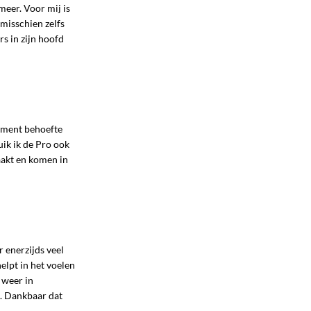
meer. Voor mij is
misschien zelfs
s in zijn hoofd
moment behoefte
uik ik de Pro ook
aakt en komen in
 enerzijds veel
helpt in het voelen
 weer in
s. Dankbaar dat