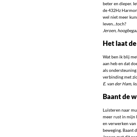
beter en dieper. I
de 432Hz Harmoniz
wel niet meer kun
leven…toch?
Jeroen, hoogbega
Het laat de
Wat ben ik blij m
aan heb en dat doe
als ondersteuning
verbinding met zic
E. van der Ham, l
Baant de we
Luisteren naar mu
meer rust in mijn l
en verwerken van e
beweging. Baant de
Jeroen met dit pr