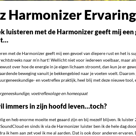
z Harmonizer Ervarin
k luisteren met de Harmonizer geeft mij een
st…
eren met de Harmonizer geeft mij een gevoel van diepere rust en het is s
echtstreeks naar m’n hart! Wellicht niet voor iedereen voelbaar, maar als
 bewust over hoe de energie in je eigen lichaam stroomt, dan kun je er g
p aardende beweging vanuit je bekkengebied naar je voeten voelt. Daarom
urgeneeskundige- en voetreflex praktijk, heel blij met deze nieuwe tool, 
urgeneeskundige, voetreflexologe en homeopaat
l immers in zijn hoofd leven…toch?
lig en heb enorme moeite met geaard zijn en bij mezelf blijven. Ik luister
f SoundCloud en sinds ik via de Harmonizer luister ben ik de hele dag do
ra ik hem aan zet voel ik me al aarden. Dat is ook door anderen ervaren. 