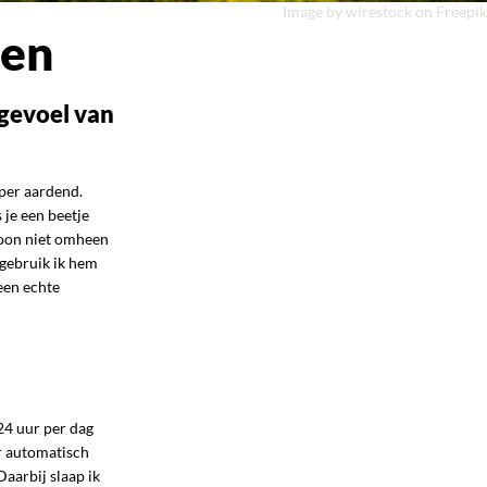
Image by wirestock
on Freepik
gen
 gevoel van
uper aardend.
 je een beetje
ewoon niet omheen
 gebruik ik hem
een echte
 24 uur per dag
or automatisch
Daarbij slaap ik