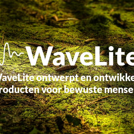
WaveLit
aveLite ontwerpt en ontwikke
roducten voor bewuste mense