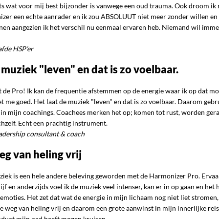
ets wat voor mij best bijzonder is vanwege een oud trauma. Ook droom ik 
er een echte aanrader en ik zou ABSOLUUT niet meer zonder willen en 
nen aangezien ik het verschil nu eenmaal ervaren heb. Niemand wil immer
afde HSP’er
 muziek "leven" en dat is zo voelbaar.
et de Pro! Ik kan de frequentie afstemmen op de energie waar ik op dat 
t me goed. Het laat de muziek "leven" en dat is zo voelbaar. Daarom gebr
 in mijn coachings. Coachees merken het op; komen tot rust, worden ger
hzelf. Echt een prachtig instrument.
eadership consultant & coach
g van heling vrij
ziek is een hele andere beleving geworden met de Harmonizer Pro. Ervaar
ijf en anderzijds voel ik de muziek veel intenser, kan er in op gaan en het 
moties. Het zet dat wat de energie in mijn lichaam nog niet liet stromen,
 weg van heling vrij en daarom een grote aanwinst in mijn innerlijke rei
oduct mijn pad heeft mogen kruisen.