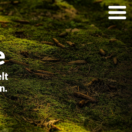
e
lt
n.