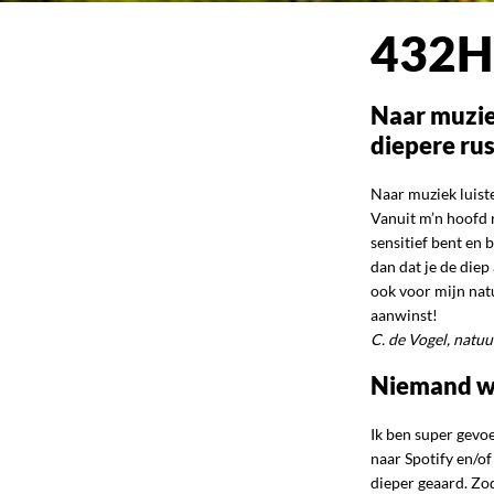
432H
Naar muzie
diepere ru
Naar muziek luist
Vanuit m’n hoofd r
sensitief bent en
dan dat je de die
ook voor mijn natu
aanwinst!
C. de Vogel, natu
Niemand wi
Ik ben super gevoe
naar Spotify en/o
dieper geaard. Zod